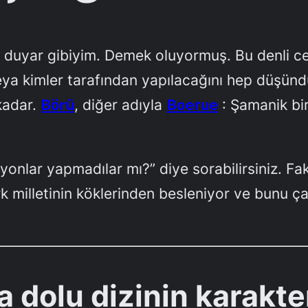
zi duyar gibiyim. Demek oluyormuş. Bu denli ce
veya kimler tarafından yapılacağını hep düşü
kadar.
Börü
, diğer adıyla
Boerue
: Şamanik bi
onlar yapmadılar mı?” diye sorabilirsiniz. Fak
k milletinin köklerinden besleniyor ve bunu 
 dolu dizinin karakte