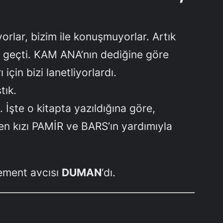
yorlar, bizim ile konuşmuyorlar. Artık
a geçti. KAM ANA’nın dediğine göre
çin bizi lanetliyorlardı.
tık.
İşte o kitapta yazıldığına göre,
yen kızı PAMİR ve BARS’ın yardımıyla
lement avcısı
DUMAN
‘dı.