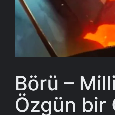
Börü – Mill
Özgün bir 