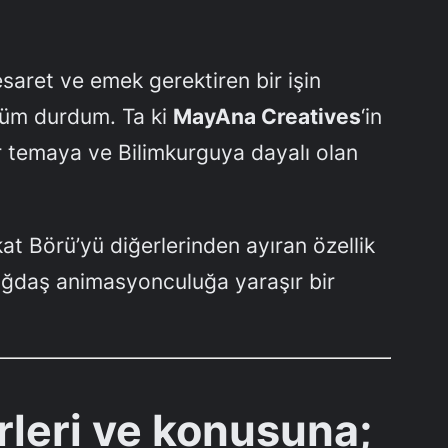
saret ve emek gerektiren bir işin
ndüm durdum. Ta ki
MayAna Creatives
‘in
r temaya ve Bilimkurguya dayalı olan
at Börü’yü diğerlerinden ayıran özellik
çağdaş animasyonculuğa yaraşır bir
rleri ve konusuna;