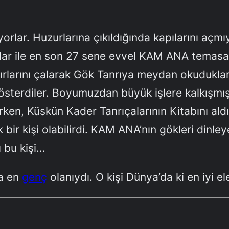
orlar. Huzurlarına çıkıldığında kapılarını açmı
 Onlar ile en son 27 sene evvel KAM ANA temas
ırlarını çalarak Gök Tanrıya meydan okudukları i
terdiler. Boyumuzdan büyük işlere kalkışmış
, Küskün Kader Tanrıçalarının Kitabını aldı. 
bir kişi olabilirdi. KAM ANA’nın gökleri dinle
ı bu kişi…
ma en
genç
olanıydı. O kişi Dünya’da ki en iyi e