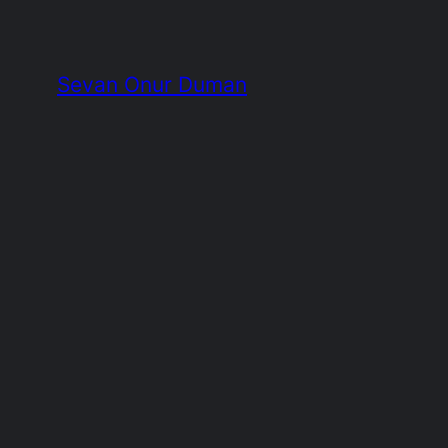
İçeriğe
geç
Sevan Onur Duman