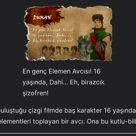
En genç Elemen Avcısı! 16
yaşında, Dahi… Eh, birazcık
şizofren!
buluştuğu çizgi filmde baş karakter 16 yaşınd
ementleri toplayan bir avcı. Ona bu kutlu-bil