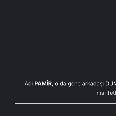
Adı
PAMİR
, o da genç arkadaşı DUMA
marifet