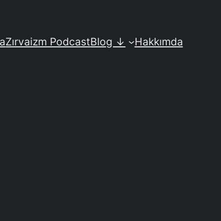
fa
Zırvaizm Podcast
Blog ↓
Hakkımda