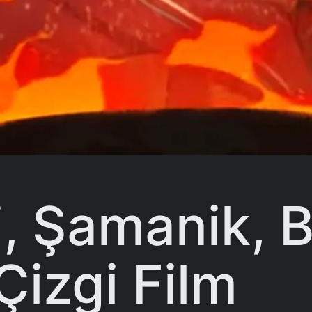
i, Şamanik, B
Çizgi Film