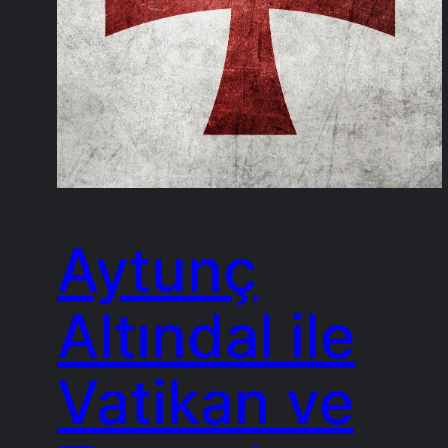
Aytunç
Altındal ile
Vatikan ve