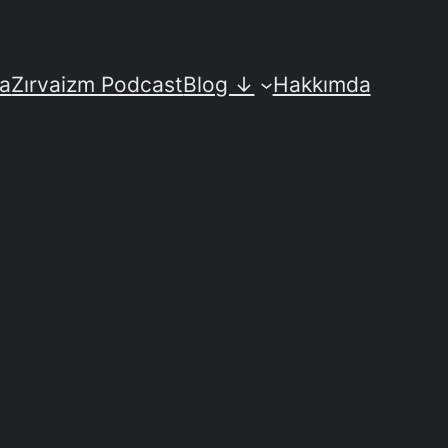
fa
Zırvaizm Podcast
Blog ↓
Hakkımda