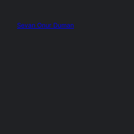
İçeriğe
geç
Sevan Onur Duman